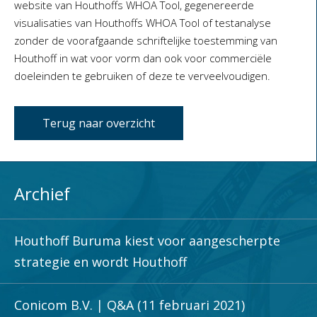
website van Houthoffs WHOA Tool, gegenereerde
visualisaties van Houthoffs WHOA Tool of testanalyse
zonder de voorafgaande schriftelijke toestemming van
Houthoff in wat voor vorm dan ook voor commerciële
doeleinden te gebruiken of deze te verveelvoudigen.
Terug naar overzicht
Archief
Houthoff Buruma kiest voor aangescherpte
strategie en wordt Houthoff
Conicom B.V. | Q&A (11 februari 2021)